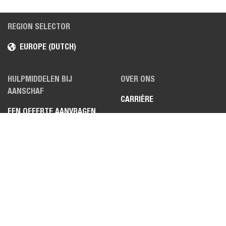
REGION SELECTOR
EUROPE (DUTCH)
HULPMIDDELEN BIJ
OVER ONS
AANSCHAF
CARRIÈRE
EEN OFFERTE AANVRAGEN
LOCATIES
EEN DEALER ZOEKEN
NIEUWS, MEDIA EN BEURZEN
EEN DEMO AANVRAGEN
BOBCAT-VIDEO'S
EEN BROCHURE AANVRAGEN
PROJECTEN IN DE KIJKER
SPECIALE
PRODUCTKENMERKEN