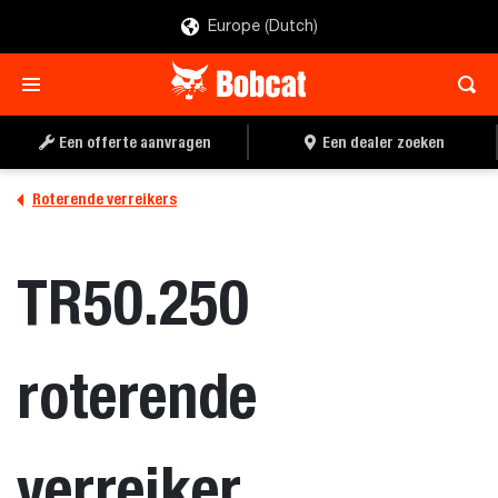
Europe (Dutch)
OFFERTE AANVRAGEN
DEALER ZOEKEN
Een offerte aanvragen
Een dealer zoeken
Roterende verreikers
TR50.250
roterende
verreiker