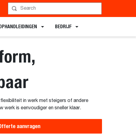
Een demo plannen
OPHANDLEIDINGEN
BEDRIJF
form,
fbaar
exibiliteit in werk met steigers of andere
 werk is eenvoudiger en sneller klaar.
Offerte aanvragen