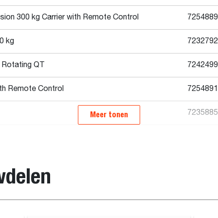
sion 300 kg Carrier with Remote Control
7254889
0 kg
7232792
g Rotating QT
7242499
ith Remote Control
7254891
7235885
Meer tonen
tension 300 kg - 240 x 420 - Carrier with Remote
7254893
wdelen
 Remote Control
7254887