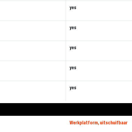
yes
yes
yes
yes
yes
Werkplatform, uitschuifbaar