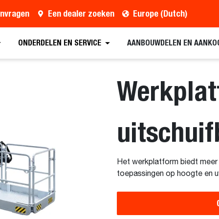
anvragen
Een dealer zoeken
Europe (Dutch)
en
Een dealer zoeken
Een brochure aanvragen
ONDERDELEN EN SERVICE
AANBOUWDELEN EN AANKO
Werkplat
uitschui
Het werkplatform biedt meer fl
toepassingen op hoogte en uw