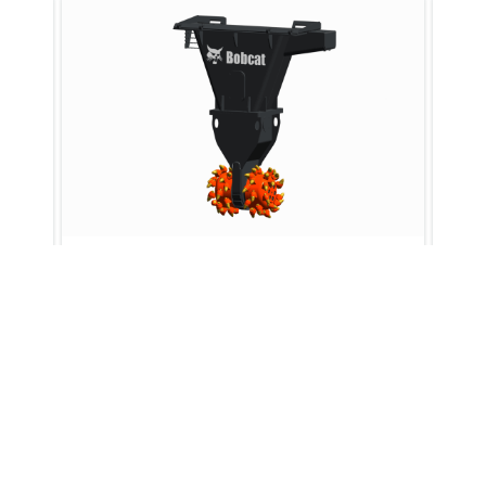
Werkplatform, uitschuifbaar
Totale
Totale
Item
hoogte (C)
lengte (A
number
(mm)
(mm)
7246529
-
-
sion 300 kg Carrier
7254889
-
120.0
Roterende frees
Kab
gh
De roterende frees is een krachtig
Maak
0 kg
7232792
-
-
ire
aanbouwdeel met dubbele trommel,
een 
aangedreven door een volledig
om l
g Rotating QT
7242499
-
-
geïntegreerde hydraulische motor met
zond
hoog koppel.
ith Remote Control
7254891
-
120.0
7235885
-
-