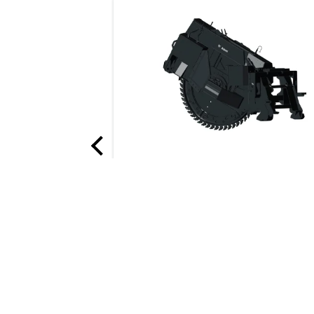
Bak, laad/graaf
Beschrijving
Man Platform 2.2 m 300 kg Rotating QT
Roto Man Platform Fixed with Hydraulic Exten
with Remote Control
Sleuvenfrees
This rugged, powerful saw cuts throu
Rotating Man Platform - expandable - 4 m, 80
asphalt, concrete, frozen ground or w
mesh with more precision than air or
Man Platform 2.4 - 4 m Hyd. Extension 300 k
hydraulic breakers.
Roto Man Platform Rotating 300 kg Carrier w
Man Platform 1 m² 220 kg Fixed QT