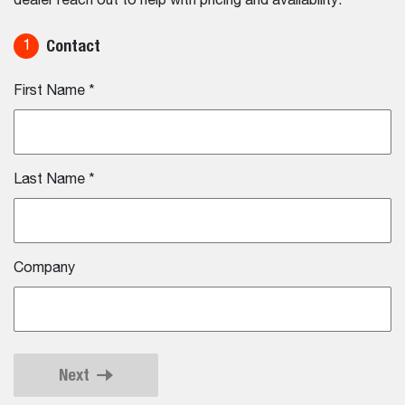
dealer reach out to help with pricing and availability.
Contact
1
First Name
*
Last Name
*
Company
Next