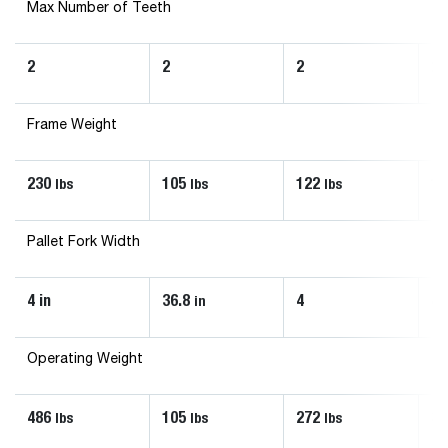
Max Number of Teeth
2
2
2
2
Frame Weight
230
105
122
15
lbs
lbs
lbs
Pallet Fork Width
4 in
36.8
4
4 
in
Operating Weight
486
105
272
33
lbs
lbs
lbs