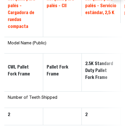
palés -
palés - CII
palés - Servicio
pa
Cargadora de
estándar, 2,5 K
pe
ruedas
compacta
Model Name (Public)
2.5K Standard
4K
CWL Pallet
Pallet Fork
Duty Pallet
Pa
Fork Frame
Frame
Fork Frame
F
Number of Teeth Shipped
2
2
2