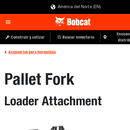
América del Norte (EN)
Encuen
Construir y cotizar
Buscar inventario
distri
Accesorios para horquillas
Pallet Fork
Loader Attachment