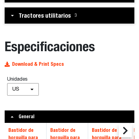
Tractores utilitarios
3
Especificaciones
Download & Print Specs
Unidades
US
General
Bastidor de
Bastidor de
Bastidor de
Ba
horquilla para
horquilla para
horquilla para
ho