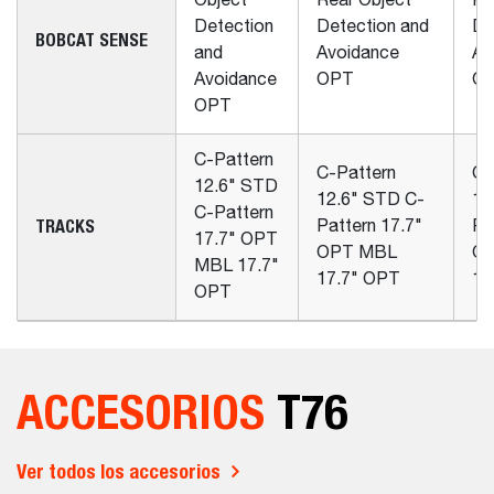
Object
Rear Object
Re
Detection
Detection and
De
BOBCAT SENSE
and
Avoidance
Av
Avoidance
OPT
O
OPT
C-Pattern
C-Pattern
C-
12.6" STD
12.6" STD C-
12
C-Pattern
TRACKS
Pattern 17.7"
Pa
17.7" OPT
OPT MBL
O
MBL 17.7"
17.7" OPT
17
OPT
ACCESORIOS
T76
Ver todos los accesorios