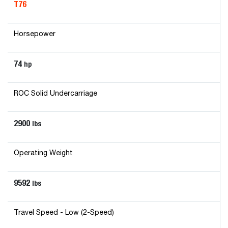
T76
Horsepower
74
hp
ROC Solid Undercarriage
2900
lbs
Operating Weight
9592
lbs
Travel Speed - Low (2-Speed)