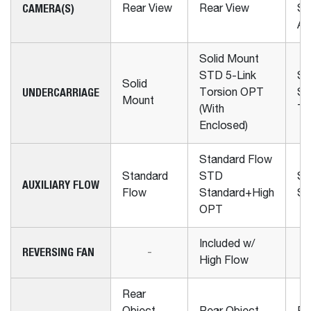
CAMERA(S)
Rear View
Rear View
ST
Ar
Solid Mount
STD 5-Link
So
Solid
UNDERCARRIAGE
Torsion OPT
ST
Mount
(With
To
Enclosed)
Standard Flow
Standard
STD
St
AUXILIARY FLOW
Flow
Standard+High
S
OPT
Included w/
REVERSING FAN
-
High Flow
Rear