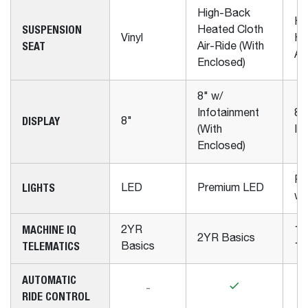
High-Back
Hi
SUSPENSION
Heated Cloth
Vinyl
He
SEAT
Air-Ride (With
Ai
Enclosed)
8" w/
Infotainment
8"
DISPLAY
8"
(With
In
Enclosed)
Pr
LIGHTS
LED
Premium LED
w/
MACHINE IQ
2YR
1Y
2YR Basics
TELEMATICS
Basics
1Y
AUTOMATIC
-
RIDE CONTROL