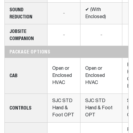
SOUND
✔ (With
-
REDUCTION
Enclosed)
JOBSITE
-
-
COMPANION
PACKAGE OPTIONS
En
Open or
Open or
HV
CAB
Enclosed
Enclosed
Cl
HVAC
HVAC
En
SJC STD
SJC STD
SJ
CONTROLS
Hand &
Hand & Foot
Ha
Foot OPT
OPT
O
Re