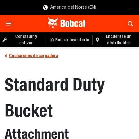
América del Norte (EN)
Construir y
Encuentre un
Buscar inventario
cotizar
distribuidor
Cucharones de cargadora
Standard Duty
Bucket
Attachment