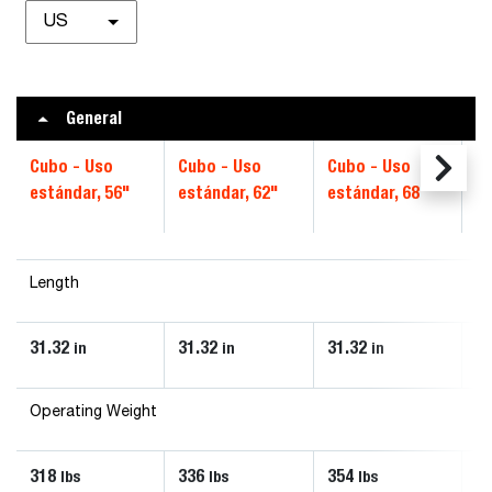
US
General
Cubo - Uso
Cubo - Uso
Cubo - Uso
C
estándar, 56"
estándar, 62"
estándar, 68"
es
Length
31.32
31.32
31.32
31
in
in
in
Operating Weight
318
336
354
3
lbs
lbs
lbs