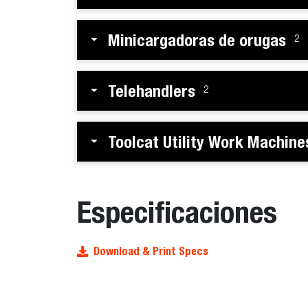
Minicargadoras de orugas
2
Telehandlers
2
Toolcat Utility Work Machine
Especificaciones
Download & Print Specs