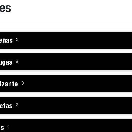
es
eñas
3
ugas
8
izante
9
ctas
2
es
4