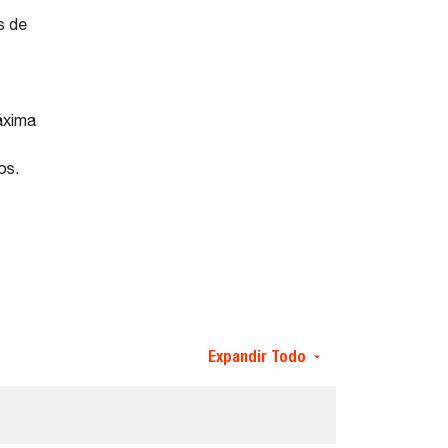
s de
máxima
os.
Expandir Todo