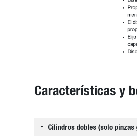
Dise
Prop
mane
El d
prop
Elij
capa
Dise
Características y b
Cilindros dobles (solo pinzas