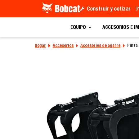
Construir y cotizar
EQUIPO
ACCESORIOS E I
Hogar
Accesorios
Accesorios de agarre
Pinza 