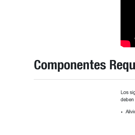
Componentes Requ
Los si
deben 
Aliv