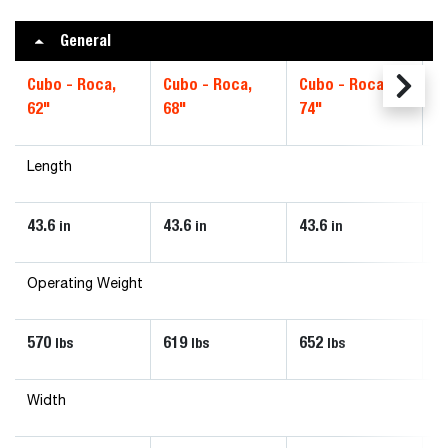
General
Cubo - Roca,
Cubo - Roca,
Cubo - Roca,
C
62"
68"
74"
8
Length
43.6
43.6
43.6
4
in
in
in
Operating Weight
570
619
652
7
lbs
lbs
lbs
Width