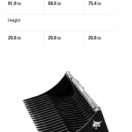
61.9
68.6
75.4
8
in
in
in
Height
20.8
20.8
20.8
2
in
in
in