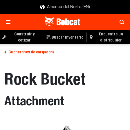
América del Norte (EN)
Construir y
Encuentre un
Buscar inventario
cotizar
distribuidor
Cucharones de cargadora
Rock Bucket
Attachment