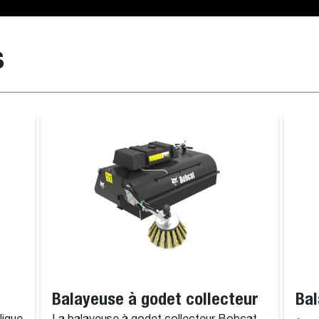
s
Godet à grain/engrais
Godet à neige /
Balayeuse à godet collecteur
Bal