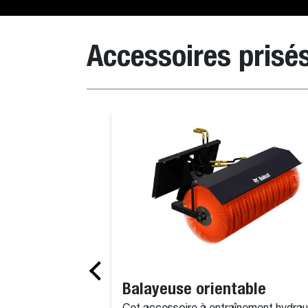
Accessoires prisé
Godet à claire-voie
Balayeuse orientable