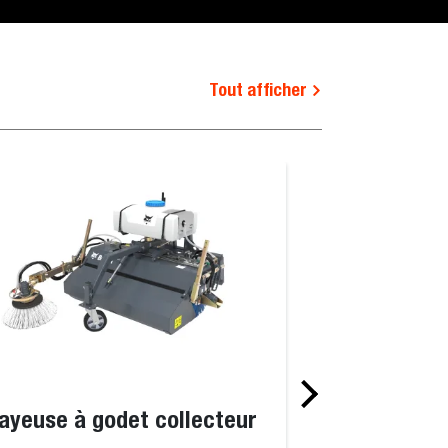
Tout afficher
 matériaux légers
Grappin agricole / utilitaire sur
ayeuse à godet collecteur
Balayeuse à g