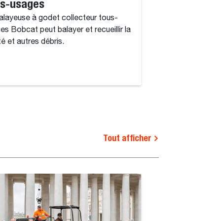
us-usages
à cadre ouver
alayeuse à godet collecteur tous-
intensif
es Bobcat peut balayer et recueillir la
La balayeuse à god
té et autres débris.
ouvert Bobcat peut b
saleté et autres dé
applications intensi
Tout afficher