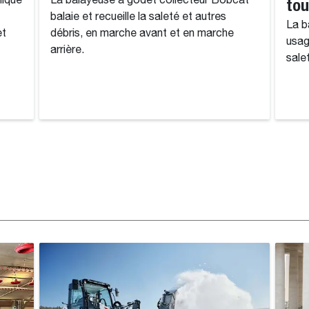
lique
La balayeuse à godet collecteur Bobcat
to
balaie et recueille la saleté et autres
La b
et
débris, en marche avant et en marche
usag
arrière.
sale