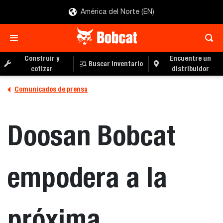
América del Norte (EN)
Construir y
Encuentre un
Buscar inventario
cotizar
distribuidor
Comunicados de prensa
Doosan Bobcat
empodera a la
próxima