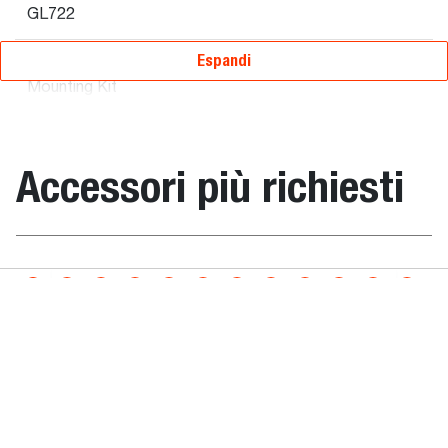
GL722
Espandi
Laser
7177685
-
-
Mounting Kit
BLR2 for
Grader 244 cm
and 274 cm
Accessori più richiesti
(includes poles
and harnesses)
Depth
7008060
-
-
la - universale su benna
Forche per p
controller
Receiver LR50
Laser
7164094
-
-
Mounting kit
BLR2 for
Grader 213 cm