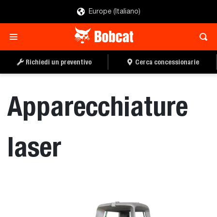
Europe (Italiano)
RICHIEDI UN
CERCA UN
PREVENTIVO
CONCESSIONARIO
Richiedi un preventivo
Cerca concessionarie
Apparecchiature
laser