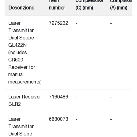
Item
complessiva
complessiv
Descrizione
number
(C) (mm)
(A) (mm)
Laser
7275232
-
-
Transmitter
Dual Scope
GL422N
(includes
CR600
Receiver for
manual
measurements)
Laser Receiver
7160486
-
-
BLR2
Laser
6680073
-
-
Transmitter
Dual Slope