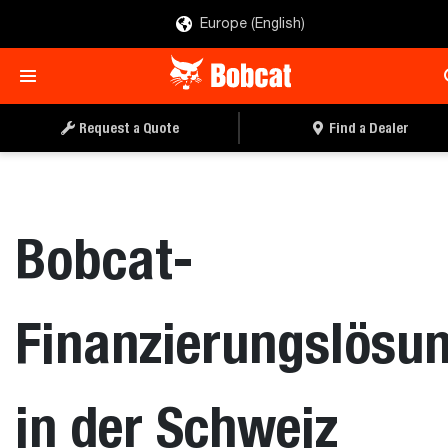
Europe (English)
Request a Quote
Find a Dealer
Bobcat-
Finanzierungslösu
in der Schweiz