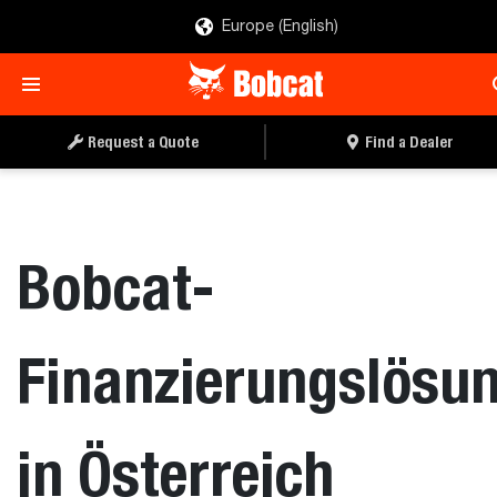
Europe (English)
Request a Quote
Find a Dealer
Bobcat-
Finanzierungslösu
in Österreich