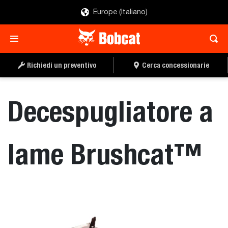
Europe (Italiano)
RICHIEDI UN
CERCA UN
PREVENTIVO
CONCESSIONARIO
Richiedi un preventivo
Cerca concessionarie
Decespugliatore a
lame Brushcat™