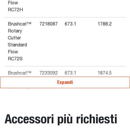
Flow
RC72H
Brushcat™
7218087
673.1
1788.2
Rotary
Cutter
Standard
Flow
RC72S
Brushcat™
7233092
673.1
1874.5
Rotary
Espandi
Cutter High
Flow
RC80H
Accessori più richiesti
Brushcat™
7233014
673.1
1706.9
Rotary
Cutter High